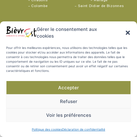
–
Châbons
–
Renage
–
Colombe
–
Saint Didier de Bizonnes
Parc d’activités Bièvre Dauphine
Gérer le consentement aux
1352 rue Augustin Blanchet
04 76 06 10 94
38690 Colombe
cookies
MENTIONS
POLITIQUE DES
PROTECTION DES
PLAN DU SITE
Pour offrir les meilleures expériences, nous utilisons des technologies telles que les
COOKIES
DONNÉES
LÉGALES
cookies pour stocker et/ou accéder aux informations des appareils. Le fait de
consentir à ces technologies nous permettra de traiter des données telles que le
comportement de navigation ou les ID uniques sur ce site. Le fait de ne pas
consentir ou de retirer son consentement peut avoir un effet négatif sur certaines
caractéristiques et fonctions.
Accepter
Refuser
Voir les préférences
Politique des cookies
Déclaration de confidentialité