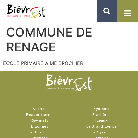
COMMUNE DE
RENAGE
ECOLE PRIMAIRE AIME BROCHIER
–
Apprieu
–
Eydoche
–
Beaucroissant
–
Flachères
–
Bévenais
–
Izeaux
–
Bizonnes
–
Le Grand-Lemps
–
Burcin
–
Oyeu