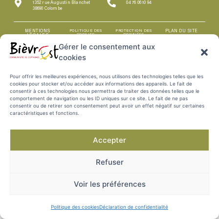
1352 rue Augustin Blanchet
04 76 06 10 94
38690 Colombe
MENTIONS
POLITIQUE DES
PROTECTION DES
PLAN DU SITE
COOKIES
DONNÉES
LÉGALES
Gérer le consentement aux
cookies
Pour offrir les meilleures expériences, nous utilisons des technologies telles que les
cookies pour stocker et/ou accéder aux informations des appareils. Le fait de
consentir à ces technologies nous permettra de traiter des données telles que le
comportement de navigation ou les ID uniques sur ce site. Le fait de ne pas
consentir ou de retirer son consentement peut avoir un effet négatif sur certaines
caractéristiques et fonctions.
Accepter
Refuser
Voir les préférences
Politique des cookies
Déclaration de confidentialité