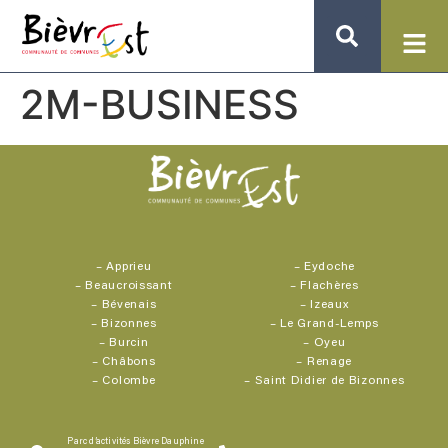
2M-BUSINESS
–
Apprieu
–
Eydoche
–
Beaucroissant
–
Flachères
–
Bévenais
–
Izeaux
–
Bizonnes
–
Le Grand-Lemps
–
Burcin
–
Oyeu
–
Châbons
–
Renage
–
Colombe
–
Saint Didier de Bizonnes
Parc d’activités Bièvre Dauphine