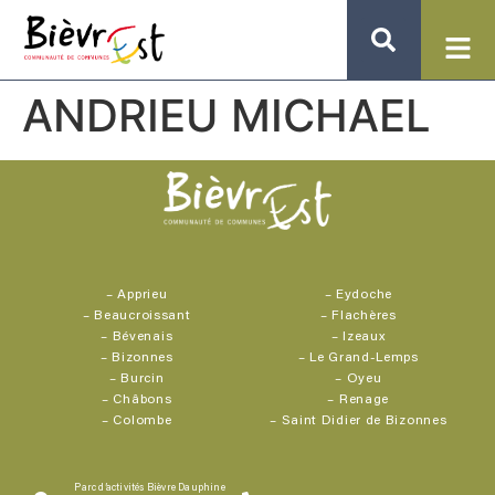
ANDRIEU MICHAEL
–
Apprieu
–
Eydoche
–
Beaucroissant
–
Flachères
–
Bévenais
–
Izeaux
–
Bizonnes
–
Le Grand-Lemps
–
Burcin
–
Oyeu
–
Châbons
–
Renage
–
Colombe
–
Saint Didier de Bizonnes
Parc d’activités Bièvre Dauphine