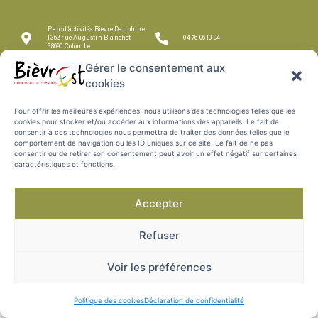
Parc d’activités Bièvre Dauphine
1352 rue Augustin Blanchet
04 76 06 10 94
38690 Colombe
Gérer le consentement aux
MENTIONS
POLITIQUE DES
PROTECTION DES
PLAN DU SITE
cookies
COOKIES
DONNÉES
LÉGALES
Pour offrir les meilleures expériences, nous utilisons des technologies telles que les
cookies pour stocker et/ou accéder aux informations des appareils. Le fait de
consentir à ces technologies nous permettra de traiter des données telles que le
comportement de navigation ou les ID uniques sur ce site. Le fait de ne pas
consentir ou de retirer son consentement peut avoir un effet négatif sur certaines
caractéristiques et fonctions.
Accepter
Refuser
Voir les préférences
Politique des cookies
Déclaration de confidentialité