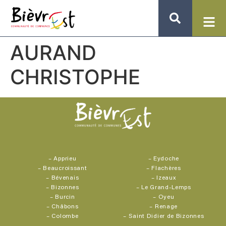
AURAND
CHRISTOPHE
–
Apprieu
–
Eydoche
–
Beaucroissant
–
Flachères
–
Bévenais
–
Izeaux
–
Bizonnes
–
Le Grand-Lemps
–
Burcin
–
Oyeu
–
Châbons
–
Renage
–
Colombe
–
Saint Didier de Bizonnes