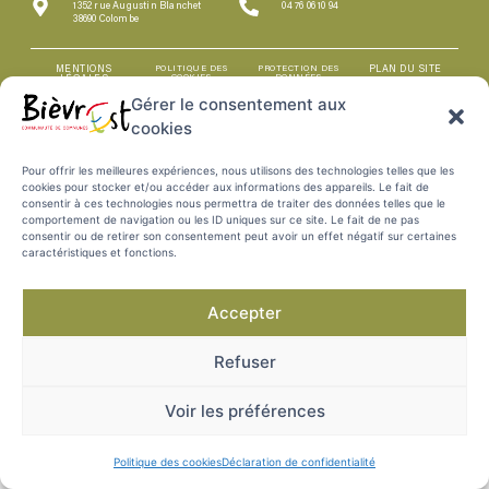
1352 rue Augustin Blanchet
04 76 06 10 94
38690 Colombe
MENTIONS
POLITIQUE DES
PROTECTION DES
PLAN DU SITE
COOKIES
DONNÉES
LÉGALES
Gérer le consentement aux
cookies
Pour offrir les meilleures expériences, nous utilisons des technologies telles que les
cookies pour stocker et/ou accéder aux informations des appareils. Le fait de
consentir à ces technologies nous permettra de traiter des données telles que le
comportement de navigation ou les ID uniques sur ce site. Le fait de ne pas
consentir ou de retirer son consentement peut avoir un effet négatif sur certaines
caractéristiques et fonctions.
Accepter
Refuser
Voir les préférences
Politique des cookies
Déclaration de confidentialité