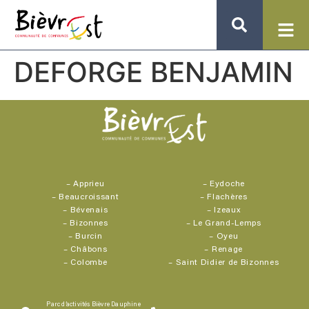
DEFORGE BENJAMIN
–
Apprieu
–
Eydoche
–
Beaucroissant
–
Flachères
–
Bévenais
–
Izeaux
–
Bizonnes
–
Le Grand-Lemps
–
Burcin
–
Oyeu
–
Châbons
–
Renage
–
Colombe
–
Saint Didier de Bizonnes
Parc d’activités Bièvre Dauphine