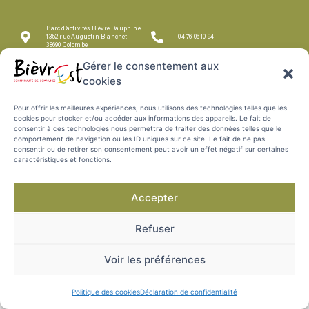
Parc d’activités Bièvre Dauphine
1352 rue Augustin Blanchet
04 76 06 10 94
38690 Colombe
Gérer le consentement aux
MENTIONS
POLITIQUE DES
PROTECTION DES
PLAN DU SITE
cookies
COOKIES
DONNÉES
LÉGALES
Pour offrir les meilleures expériences, nous utilisons des technologies telles que les
cookies pour stocker et/ou accéder aux informations des appareils. Le fait de
consentir à ces technologies nous permettra de traiter des données telles que le
comportement de navigation ou les ID uniques sur ce site. Le fait de ne pas
consentir ou de retirer son consentement peut avoir un effet négatif sur certaines
caractéristiques et fonctions.
Accepter
Refuser
Voir les préférences
Politique des cookies
Déclaration de confidentialité