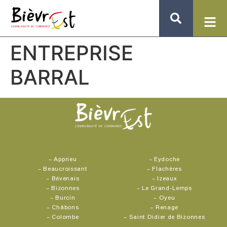
ENTREPRISE
BARRAL
–
Apprieu
–
Eydoche
–
Beaucroissant
–
Flachères
–
Bévenais
–
Izeaux
–
Bizonnes
–
Le Grand-Lemps
–
Burcin
–
Oyeu
–
Châbons
–
Renage
–
Colombe
–
Saint Didier de Bizonnes