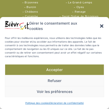
–
Bizonnes
–
Le Grand-Lemps
–
Burcin
–
Oyeu
–
Châbons
–
Renage
–
Colombe
–
Saint Didier de Bizonnes
Gérer le consentement aux
cookies
Parc d’activités Bièvre Dauphine
1352 rue Augustin Blanchet
04 76 06 10 94
38690 Colombe
Pour offrir les meilleures expériences, nous utilisons des technologies telles que les
cookies pour stocker et/ou accéder aux informations des appareils. Le fait de
consentir à ces technologies nous permettra de traiter des données telles que le
MENTIONS
POLITIQUE DES
PROTECTION DES
PLAN DU SITE
comportement de navigation ou les ID uniques sur ce site. Le fait de ne pas
COOKIES
DONNÉES
LÉGALES
consentir ou de retirer son consentement peut avoir un effet négatif sur certaines
caractéristiques et fonctions.
Accepter
Refuser
Voir les préférences
Politique des cookies
Déclaration de confidentialité