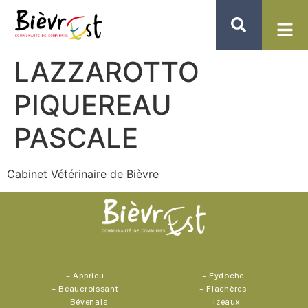
LAZZAROTTO
PIQUEREAU
PASCALE
Cabinet Vétérinaire de Bièvre
–
Apprieu
–
Eydoche
–
Beaucroissant
–
Flachères
–
Bévenais
–
Izeaux