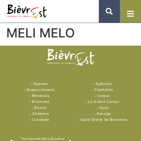
MELI MELO
–
Apprieu
–
Eydoche
–
Beaucroissant
–
Flachères
–
Bévenais
–
Izeaux
–
Bizonnes
–
Le Grand-Lemps
–
Burcin
–
Oyeu
–
Châbons
–
Renage
–
Colombe
–
Saint Didier de Bizonnes
Parc d’activités Bièvre Dauphine