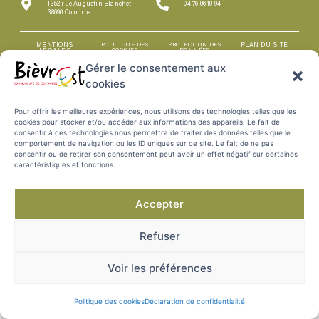
1352 rue Augustin Blanchet
04 76 06 10 94
38690 Colombe
MENTIONS
POLITIQUE DES
PROTECTION DES
PLAN DU SITE
COOKIES
DONNÉES
LÉGALES
Gérer le consentement aux
cookies
Pour offrir les meilleures expériences, nous utilisons des technologies telles que les
cookies pour stocker et/ou accéder aux informations des appareils. Le fait de
consentir à ces technologies nous permettra de traiter des données telles que le
comportement de navigation ou les ID uniques sur ce site. Le fait de ne pas
consentir ou de retirer son consentement peut avoir un effet négatif sur certaines
caractéristiques et fonctions.
Accepter
Refuser
Voir les préférences
Politique des cookies
Déclaration de confidentialité