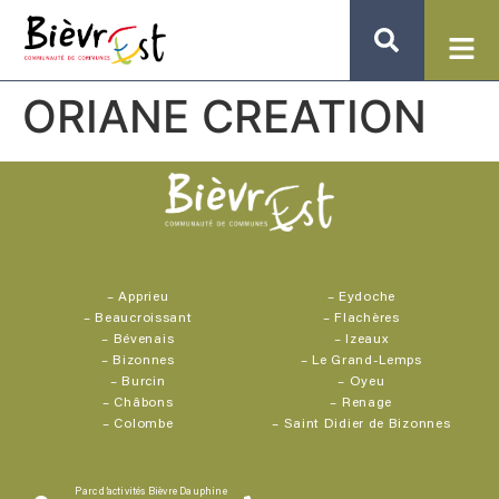
ORIANE CREATION
–
Apprieu
–
Eydoche
–
Beaucroissant
–
Flachères
–
Bévenais
–
Izeaux
–
Bizonnes
–
Le Grand-Lemps
–
Burcin
–
Oyeu
–
Châbons
–
Renage
–
Colombe
–
Saint Didier de Bizonnes
Parc d’activités Bièvre Dauphine