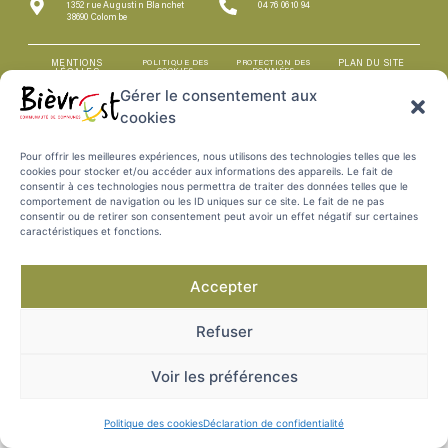
1352 rue Augustin Blanchet
04 76 06 10 94
38690 Colombe
MENTIONS
POLITIQUE DES
PROTECTION DES
PLAN DU SITE
COOKIES
DONNÉES
LÉGALES
Gérer le consentement aux
cookies
Pour offrir les meilleures expériences, nous utilisons des technologies telles que les
cookies pour stocker et/ou accéder aux informations des appareils. Le fait de
consentir à ces technologies nous permettra de traiter des données telles que le
comportement de navigation ou les ID uniques sur ce site. Le fait de ne pas
consentir ou de retirer son consentement peut avoir un effet négatif sur certaines
caractéristiques et fonctions.
Accepter
Refuser
Voir les préférences
Politique des cookies
Déclaration de confidentialité