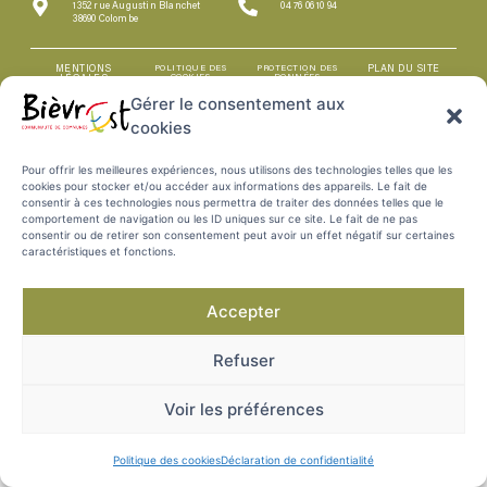
1352 rue Augustin Blanchet
04 76 06 10 94
38690 Colombe
MENTIONS
POLITIQUE DES
PROTECTION DES
PLAN DU SITE
COOKIES
DONNÉES
LÉGALES
Gérer le consentement aux
cookies
Pour offrir les meilleures expériences, nous utilisons des technologies telles que les
cookies pour stocker et/ou accéder aux informations des appareils. Le fait de
consentir à ces technologies nous permettra de traiter des données telles que le
comportement de navigation ou les ID uniques sur ce site. Le fait de ne pas
consentir ou de retirer son consentement peut avoir un effet négatif sur certaines
caractéristiques et fonctions.
Accepter
Refuser
Voir les préférences
Politique des cookies
Déclaration de confidentialité