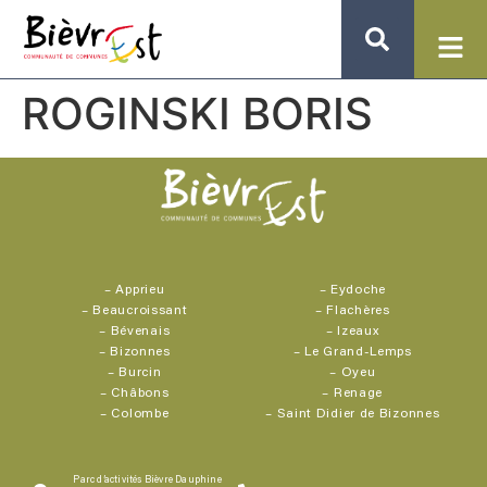
ROGINSKI BORIS
–
Apprieu
–
Eydoche
–
Beaucroissant
–
Flachères
–
Bévenais
–
Izeaux
–
Bizonnes
–
Le Grand-Lemps
–
Burcin
–
Oyeu
–
Châbons
–
Renage
–
Colombe
–
Saint Didier de Bizonnes
Parc d’activités Bièvre Dauphine