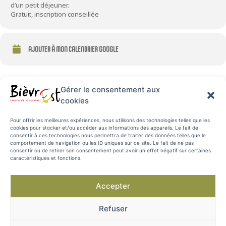
d’un petit déjeuner.
Gratuit, inscription conseillée
AJOUTER À MON CALENDRIER GOOGLE
Gérer le consentement aux
cookies
Pour offrir les meilleures expériences, nous utilisons des technologies telles que les
cookies pour stocker et/ou accéder aux informations des appareils. Le fait de
consentir à ces technologies nous permettra de traiter des données telles que le
comportement de navigation ou les ID uniques sur ce site. Le fait de ne pas
consentir ou de retirer son consentement peut avoir un effet négatif sur certaines
caractéristiques et fonctions.
–
Apprieu
–
Eydoche
–
Beaucroissant
–
Flachères
Accepter
–
Bévenais
–
Izeaux
–
Bizonnes
–
Le Grand-Lemps
–
Burcin
–
Oyeu
Refuser
–
Châbons
–
Renage
–
Colombe
–
Saint Didier de Bizonnes